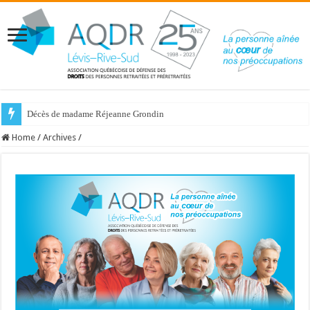
Décès de madame Réjeanne Grondin
Home
/
Archives
/