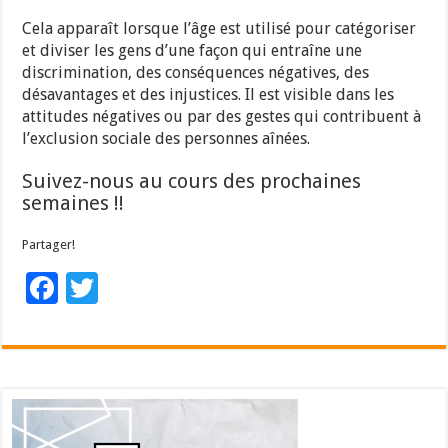
Cela apparaît lorsque l’âge est utilisé pour catégoriser
et diviser les gens d’une façon qui entraîne une
discrimination, des conséquences négatives, des
désavantages et des injustices. Il est visible dans les
attitudes négatives ou par des gestes qui contribuent à
l’exclusion sociale des personnes aînées.
Suivez-nous au cours des prochaines
semaines !!
Partager!
F
T
ac
wi
e
tt
b
er
o