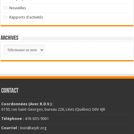
Nouvelles
Rapports d'activités
Archives
Archives
CONTACT
Coordonnées (Avec R.D.V.) :
6150, rue Saint-Georges, bureau 226, Lévis (Québec) G6V 4J8
Téléphone :
418-835-9061
Courriel :
levis@aqdr.org